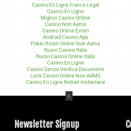
Casino En Ligne France Légal
Casino En Ligne
Migliori Casino Online
Casino Non Aams
Casino Online Esteri
Android Casino App
Poker Room Online Non Aams
Nuovi Casino Italia
Nuovi Casino Online Italia
Casino En Ligne
Casino Senza Verifica Documenti
Lista Casino Online Non AAMS
Casino En Ligne Retrait Instantané
Newsletter Signup
C