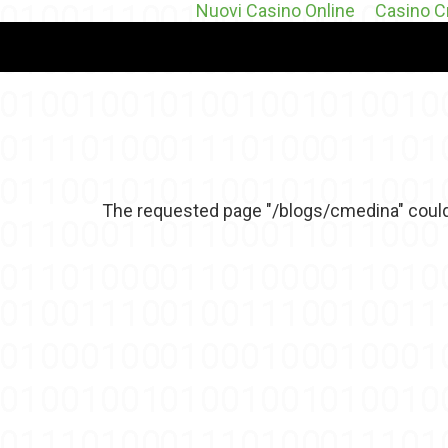
Nuovi Casino Online
Casino C
Skip to main content
The requested page "/blogs/cmedina" could