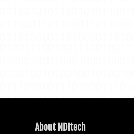
About NDItech