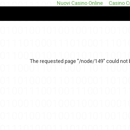
Nuovi Casino Online
Casino C
Skip to main content
The requested page "/node/149" could not 