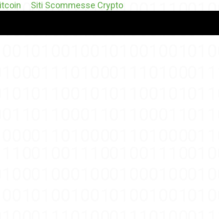
tcoin
Siti Scommesse Crypto